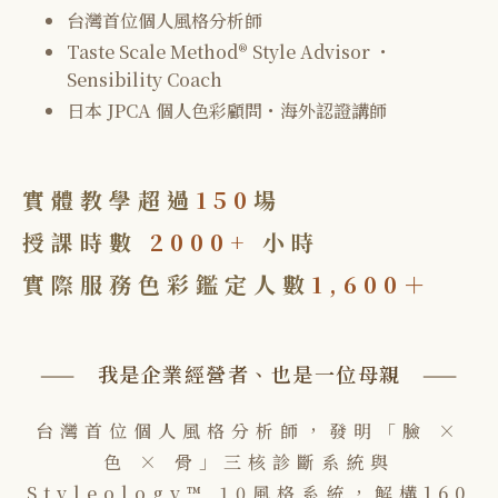
台灣首位個人風格分析師
Taste Scale Method® Style Advisor ・
Sensibility Coach
日本 JPCA 個人色彩顧問・海外認證講師
實體教學超過
150
場
授課時數
2000+
小時
實際服務色彩鑑定人數
1,600＋
—— 我是企業經營者、也是一位母親 ——
台灣首位個人風格分析師，發明「臉 ×
色 × 骨」三核診斷系統與
Styleology™ 10風格系統，解構160