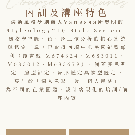
內訓及講座特色
透過風格學創辦人Vanessa所發明的
Styleology™
10-Style System。
風格學™臉、色、骨三核分析的核心系統
與鑑定工具，已取得四項中華民國新型專
利（證書號 M674324、M683011、
M683012、M683679），涵蓋膚色判
定、臉型評定、身形鑑定與褲型鑑定。
專注於「個人色彩」＆「個人風格」
為不同的企業團體，設計客製化的培訓/講
座內容