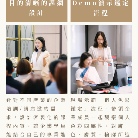
目的清晰的課綱
Demo演示鑑定
設計
流程
針對不同產業的企業
現場示範「個人色彩
培訓/講座邀約需
鑑定」流程，帶領企
求，設計客製化的課
業成員一起觀察個人
程內容，讓企業學員
色彩四屬性，對膚
能結合自己的專業進
色、膚質、輪廓所造