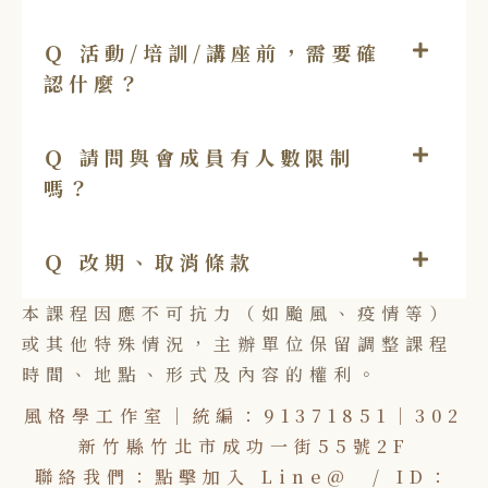
Ｑ 活動/培訓/講座前，需要確
認什麼？
Ｑ 請問與會成員有人數限制
嗎？
Ｑ 改期、取消條款
本課程因應不可抗力（如颱風、疫情等）
或其他特殊情況，主辦單位保留調整課程
時間、地點、形式及內容的權利。
風格學工作室｜統編：91371851｜
302
新竹縣竹北市成功一街55號2F
聯絡我們：
點擊加入 Line@
/ ID：